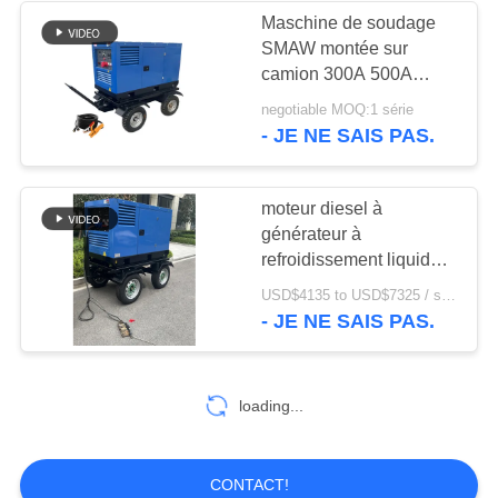
Maschine de soudage
SMAW montée sur
camion 300A 500A
600Amp soudeur moteur
negotiable MOQ:1 série
diesel de 25 ch
- JE NE SAIS PAS.
moteur diesel à
générateur à
refroidissement liquide à
roues 35kw Puissance
USD$4135 to USD$7325 / set MOQ:1 Ensemble
400A Unité de soudage
- JE NE SAIS PAS.
sur châssis
loading...
CONTACT!