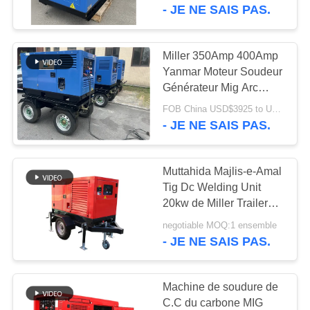
à miller Big Blue 400 A
- JE NE SAIS PAS.
600x
CONTRÔLE
DE
Miller 350Amp 400Amp
QUALITÉ
Yanmar Moteur Soudeur
Générateur Mig Arc
Diesel Poste à souder
FOB China USD$3925 to USD$7325 MOQ:1 série
CONTACTEZ-
- JE NE SAIS PAS.
NOUS
Muttahida Majlis-e-Amal
DEMANDEZ
Tig Dc Welding Unit
UNE
20kw de Miller Trailer
480Amps
CITATION
negotiable MOQ:1 ensemble
- JE NE SAIS PAS.
PLAN
Machine de soudure de
DU
C.C du carbone MIG