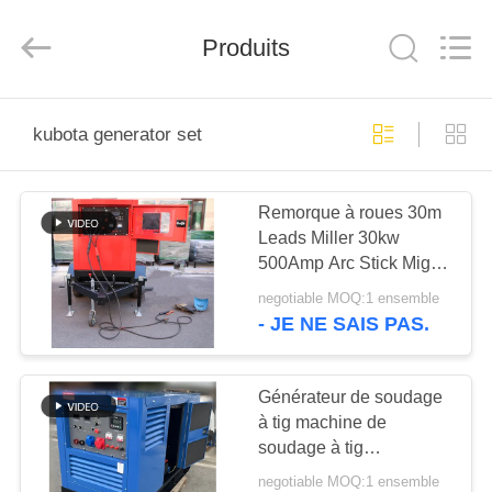
2026
Shenzhen
Genor
Power
Produits
Equipment
Co.,
Ltd..
All
MAISON
Rights
Reserved.
kubota generator set
PRODUITS
Remorque à roues 30m
Leads Miller 30kw
AU
500Amp Arc Stick Mig
SUJET
Welding Machine avec
negotiable MOQ:1 ensemble
moteur diesel
DE
- JE NE SAIS PAS.
NOUS
Générateur de soudage
à tig machine de
VISITE
soudage à tig
D'USINE
générateur de soudage
negotiable MOQ:1 ensemble