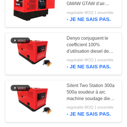
SITE
GMAW GTAW d'air
400Amp
negotiable MOQ:1 ensemble
- JE NE SAIS PAS.
PRIVACY
POLICY
Denyo conjuguent le
coefficient 100%
d'utilisation diesel de
machine de soudure
negotiable MOQ:1 ensemble
d'AVR 400a 350a
- JE NE SAIS PAS.
Silent Two Station 300a
500a soudeur à arc
machine soudage diesel
unité Denyo Dcw-
negotiable MOQ:1 ensemble
480esw
- JE NE SAIS PAS.