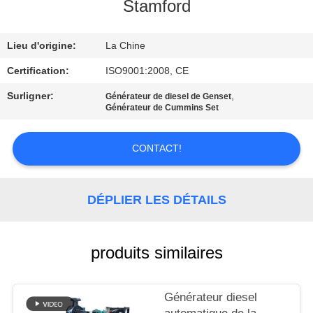
Stamford
CONTRÔLE
Lieu d'origine:
La Chine
DE
QUALITÉ
Certification:
ISO9001:2008, CE
Surligner:
,
Générateur de diesel de Genset
Générateur de Cummins Set
CONTACTEZ-
NOUS
CONTACT!
DEMANDEZ
DÉPLIER LES DÉTAILS
UNE
CITATION
produits similaires
PLAN
DU
Générateur diesel