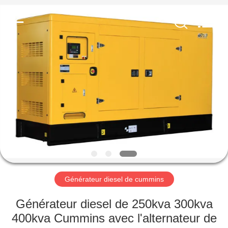
2026
Shenzhen
Genor
Power
Equipment
Co.,
Ltd..
All
MAISON
Rights
Reserved.
PRODUITS
AU
SUJET
DE
NOUS
Générateur diesel de cummins
VISITE
Générateur diesel de 250kva 300kva
D'USINE
400kva Cummins avec l'alternateur de