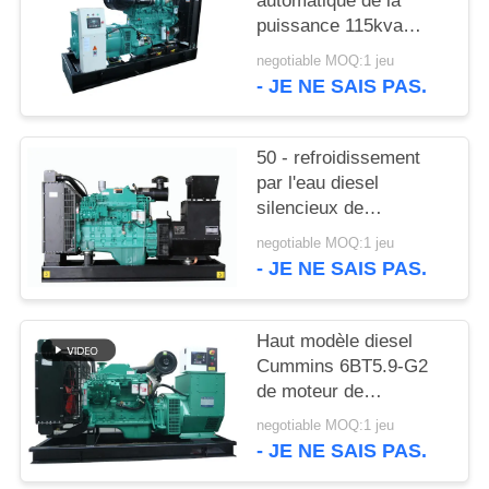
automatique de la
SITE
puissance 115kva
135kva Cummins avec
negotiable MOQ:1 jeu
PRIVACY
12 heures de réservoir
- JE NE SAIS PAS.
de stockage de pétrole
POLICY
50 - refroidissement
par l'eau diesel
silencieux de
générateur de 1250kva
negotiable MOQ:1 jeu
Cummins avec
- JE NE SAIS PAS.
l'alternateur de
Stamford
Haut modèle diesel
Cummins 6BT5.9-G2
de moteur de
générateur de la
negotiable MOQ:1 jeu
performance 50kw
- JE NE SAIS PAS.
Cummins