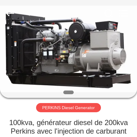
2026
Shenzhen
Genor
Power
Equipment
Co.,
Ltd..
All
MAISON
Rights
Reserved.
PRODUITS
AU
SUJET
DE
NOUS
PERKINS Diesel Generator
VISITE
100kva, générateur diesel de 200kva
D'USINE
Perkins avec l'injection de carburant