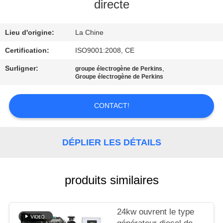
directe
CONTRÔLE
Lieu d'origine:
La Chine
DE
QUALITÉ
Certification:
ISO9001:2008, CE
Surligner:
,
groupe électrogène de Perkins
Groupe électrogène de Perkins
CONTACTEZ-
NOUS
CONTACT!
DEMANDEZ
DÉPLIER LES DÉTAILS
UNE
CITATION
produits similaires
PLAN
DU
24kw ouvrent le type