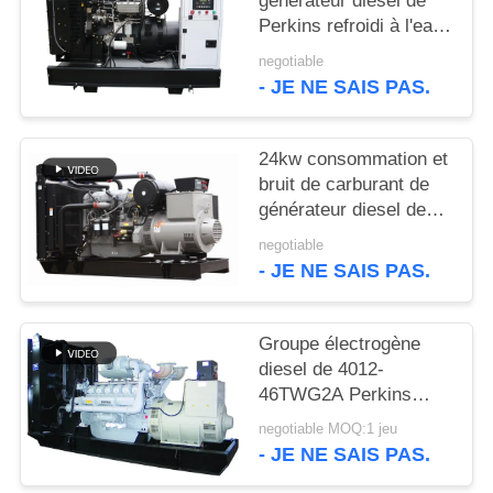
générateur diesel de
SITE
Perkins refroidi à l'eau
avec le chapeau de
negotiable
PRIVACY
liquide réfrigérant
- JE NE SAIS PAS.
POLICY
24kw consommation et
bruit de carburant de
générateur diesel de
800kw Perkins à la bas
negotiable
- JE NE SAIS PAS.
Groupe électrogène
diesel de 4012-
46TWG2A Perkins
1000kw avec
negotiable MOQ:1 jeu
l'alternateur de
- JE NE SAIS PAS.
Stamford