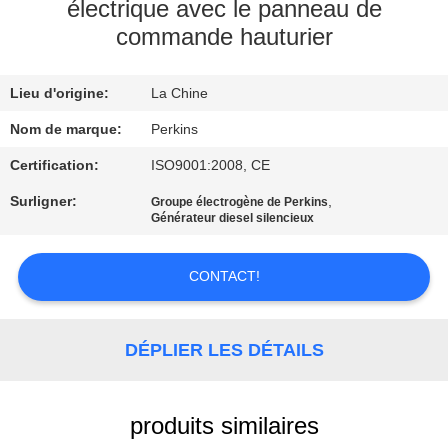
électrique avec le panneau de
commande hauturier
CONTRÔLE
DE
Lieu d'origine:
La Chine
QUALITÉ
Nom de marque:
Perkins
CONTACTEZ-
Certification:
ISO9001:2008, CE
NOUS
Surligner:
,
Groupe électrogène de Perkins
Générateur diesel silencieux
DEMANDEZ
CONTACT!
UNE
CITATION
DÉPLIER LES DÉTAILS
PLAN
DU
produits similaires