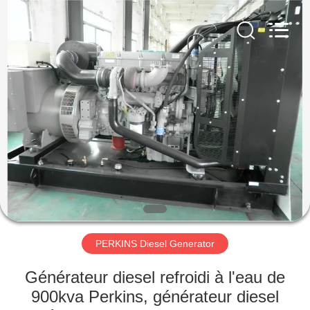
2026
Shenzhen
Genor
Power
Equipment
Co.,
Ltd..
All
MAISON
Rights
Reserved.
PRODUITS
AU
SUJET
DE
NOUS
PERKINS Diesel Generator
VISITE
Générateur diesel refroidi à l'eau de
D'USINE
900kva Perkins, générateur diesel