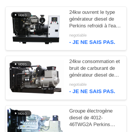
SITE
24kw ouvrent le type
générateur diesel de
PRIVACY
Perkins refroidi à l'eau
POLICY
avec le chapeau de
negotiable
liquide réfrigérant
- JE NE SAIS PAS.
24kw consommation et
bruit de carburant de
générateur diesel de
800kw Perkins à la bas
negotiable
- JE NE SAIS PAS.
Groupe électrogène
diesel de 4012-
46TWG2A Perkins
1000kw avec