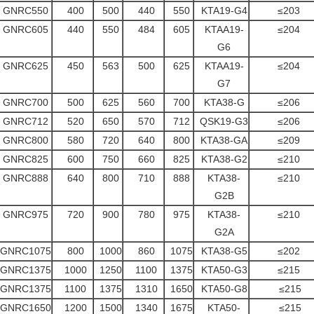
GNRC550
400
500
440
550
KTA19-G4
≤203
GNRC605
440
550
484
605
KTAA19-
≤204
G6
GNRC625
450
563
500
625
KTAA19-
≤204
G7
GNRC700
500
625
560
700
KTA38-G
≤206
GNRC712
520
650
570
712
QSK19-G3
≤206
GNRC800
580
720
640
800
KTA38-GA
≤209
GNRC825
600
750
660
825
KTA38-G2
≤210
GNRC888
640
800
710
888
KTA38-
≤210
G2B
GNRC975
720
900
780
975
KTA38-
≤210
G2A
GNRC1075
800
1000
860
1075
KTA38-G5
≤202
GNRC1375
1000
1250
1100
1375
KTA50-G3
≤215
GNRC1375
1100
1375
1310
1650
KTA50-G8
≤215
GNRC1650
1200
1500
1340
1675
KTA50-
≤215