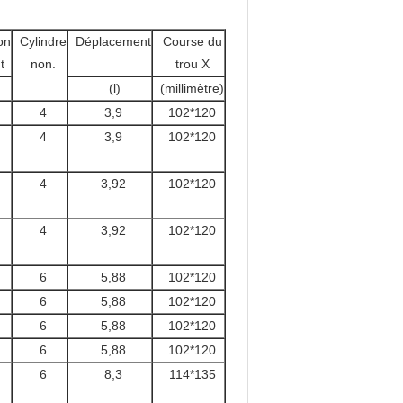
on
Cylindre
Déplacement
Course du
t
non.
trou X
(l)
(millimètre)
4
3,9
102*120
4
3,9
102*120
4
3,92
102*120
4
3,92
102*120
6
5,88
102*120
6
5,88
102*120
6
5,88
102*120
6
5,88
102*120
6
8,3
114*135