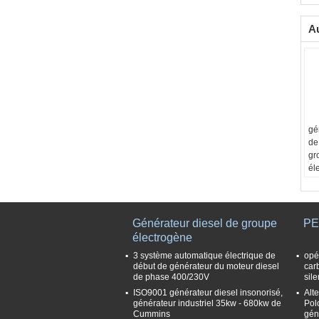
Au
gé
de
gr
él
Générateur diesel de groupe
PE
électrogène
3 système automatique électrique de
opé
début de générateur du moteur diesel
car
de phase 400/230V
sil
ISO9001 générateur diesel insonorisé,
Alt
générateur industriel 35kw - 680kw de
Pol
Cummins
gén