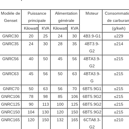
Modèle de
Puissance
Alimentation
Moteur
Consommati
Genset
principale
générale
de carburan
Kilowatt
KVA
Kilowatt
KVA
(g/kwh)
GNRC30
20
25
24
30
4B3.9-G1
≤229
GNRC35
24
30
28
35
4BT3.9-
≤214
G2
GNRC56
40
50
45
56
4BTA3.9-
≤215
G2
GNRC63
45
56
50
63
4BTA3.9-
≤215
G
GNRC70
50
63
56
70
6BT5.9G1
≤215
GNRC106
78
98
85
106
6BT5.9G2
≤215
GNRC125
90
113
100
125
6BT5.9G2
≤215
GNRC150
104
130
120
150
6BT5.9G2
≤215
GNRC165
120
150
132
165
6CTA8.3-
≤210
G2