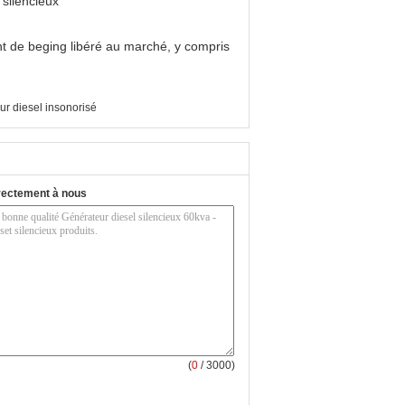
 silencieux
nt de beging libéré au marché, y compris
ur diesel insonorisé
rectement à nous
(
0
/ 3000)