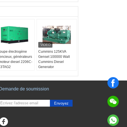
oupe électrogène
Cummins 125KVA
lencieux, générateurs
Genset 100000 Walt
moteur diesel 2206C-
Cummins Diesel
13TAG2
Generator
Demande de soumission
Envoyez
sgs