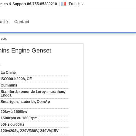
ntes & Support
86-755-85280210
French
alité
Contact
ieux
mins Engine Genset
:
La Chine
ISO9001:2008, CE
Cummins
Stamford, somer de Leroy, marathon,
Engga
Smartgen, hauturier, ComAp
20kw à 1600kw
1500rpm ou 1800rpm
50Hz ou 60Hz
120v/208v, 220V/380V, 240V/415V