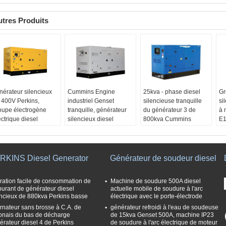
tres Produits
nérateur silencieux
Cummins Engine
25kva - phase diesel
Gr
 400V Perkins,
industriel Genset
silencieuse tranquille
si
oupe électrogène
tranquille, générateur
du générateur 3 de
à 
ectrique diesel
silencieux diesel
800kva Cummins
E
RKINS Diesel Generator
Générateur de soudeur diesel
ration facile de consommation de
Machine de soudure 500A diesel
burant de générateur diesel
actuelle mobile de soudure à l'arc
encieux de 880kva Perkins basse
électrique avec le porte-électrode
ernateur sans brosse à C.A. de
générateur refroidi à l'eau de soudeuse
onais du bas de décharge
de 15kva Genset 500A, machine IP23
érateur diesel 4 de Perkins
de soudure à l'arc électrique de moteur