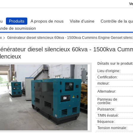
Ve
çu
Produits
A propos de nous
Visite d'usine
Contrôle de la qu
nde de soumission
ux
Générateur diesel silencieux 60kva - 1500kva Cummins Engine Genset silenc
énérateur diesel silencieux 60kva - 1500kva Cum
ilencieux
Détails sur le produit
Lieu d'origine:
Certification:
moteur:
Alternateur:
Panneau de
contrôle:
Puissance:
T/MN évalué:
fréquence:
Tension nominale: