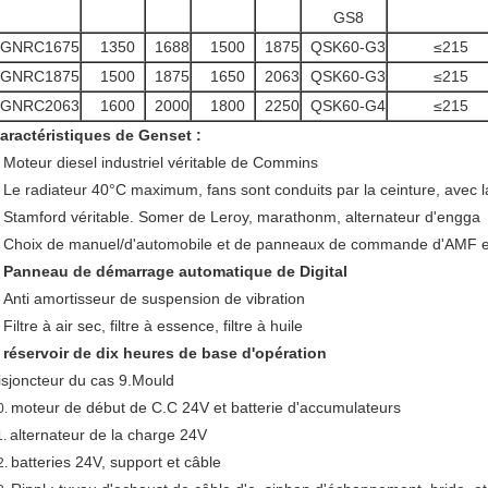
GS8
GNRC1675
1350
1688
1500
1875
QSK60-G3
≤215
GNRC1875
1500
1875
1650
2063
QSK60-G3
≤215
GNRC2063
1600
2000
1800
2250
QSK60-G4
≤215
aractéristiques de Genset :
Moteur diesel industriel véritable de Commins
.
Le radiateur 40°C maximum, fans sont conduits par la ceinture, avec l
.
Stamford véritable. Somer de Leroy, marathonm, alternateur d'engga
.
Choix de manuel/d'automobile et de panneaux de commande d'AMF et
.
Panneau de démarrage automatique de Digital
.
Anti amortisseur de suspension de vibration
.
Filtre à air sec, filtre à essence, filtre à huile
.
réservoir de dix heures de base d'opération
.
isjoncteur du cas 9.Mould
moteur de début de C.C 24V et batterie d'accumulateurs
0.
alternateur de la charge 24V
1.
batteries 24V, support et câble
2.