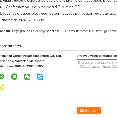
Rippl ; tuyau d'echaust de câble d'e, siphon d'échappement, bride, et
3.
4. Conformez-vous aux normes d'OIN et de CE
Tous les groupes électrogènes sont passés par l'essai rigoureux ava
5.
a charge de 50%, 75% LOA
,
,
roduit Tag:
groupes électrogènes diesel
Générateur diesel industriel
générate
oordonnées
henzhen Genor Power Equipment Co., Ltd.
Envoyez votre demande di
ersonne à contacter:
Mr. Albert
éléphone:
0086-18926068265