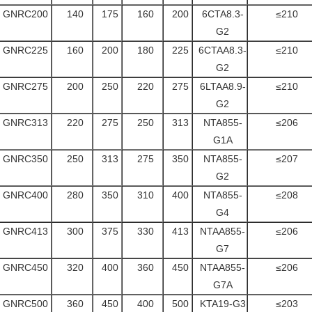
GNRC200
140
175
160
200
6CTA8.3-
≤210
G2
GNRC225
160
200
180
225
6CTAA8.3-
≤210
G2
GNRC275
200
250
220
275
6LTAA8.9-
≤210
G2
GNRC313
220
275
250
313
NTA855-
≤206
G1A
GNRC350
250
313
275
350
NTA855-
≤207
G2
GNRC400
280
350
310
400
NTA855-
≤208
G4
GNRC413
300
375
330
413
NTAA855-
≤206
G7
GNRC450
320
400
360
450
NTAA855-
≤206
G7A
GNRC500
360
450
400
500
KTA19-G3
≤203