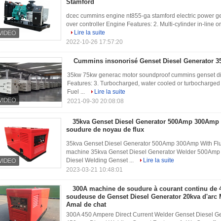
Stamford
dcec cummins engine nt855-ga stamford electric power g
over controller Engine Features: 2. Multi-cylinder in-line or 
Lire la suite
2022-10-26 17:57:20
Cummins insonorisé Genset Diesel Generator 
35kw 75kw generac motor soundproof cummins genset die
Features: 3. Turbocharged, water cooled or turbocharged wi
Fuel ...
Lire la suite
2021-09-30 20:08:08
35kva Genset Diesel Generator 500Amp 300Amp a
soudure de noyau de flux
35kva Genset Diesel Generator 500Amp 300Amp With Flu
machine 35kva Genset Diesel Generator Welder 500Amp 
Diesel Welding Genset ...
Lire la suite
2023-03-21 10:48:01
300A machine de soudure à courant continu de 
soudeuse de Genset Diesel Generator 20kva d'arc M
Amal de chat
300A 450 Ampere Direct Current Welder Genset Diesel G