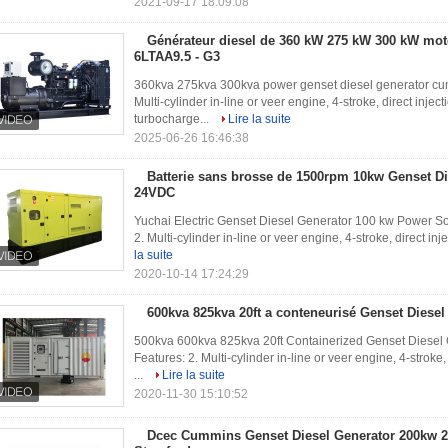
2021-09-17 18:09:08
Générateur diesel de 360 kW 275 kW 300 kW m
6LTAA9.5 - G3
360kva 275kva 300kva power genset diesel generator cu
Multi-cylinder in-line or veer engine, 4-stroke, direct inje
turbocharge...
Lire la suite
2025-06-26 16:46:38
Batterie sans brosse de 1500rpm 10kw Genset Di
24VDC
Yuchai Electric Genset Diesel Generator 100 kw Power So
2. Multi-cylinder in-line or veer engine, 4-stroke, direct in
la suite
2020-10-14 17:24:29
600kva 825kva 20ft a conteneurisé Genset Diesel
500kva 600kva 825kva 20ft Containerized Genset Diesel
Features: 2. Multi-cylinder in-line or veer engine, 4-stroke
...
Lire la suite
2020-11-30 15:10:52
Dcec Cummins Genset Diesel Generator 200kw 2