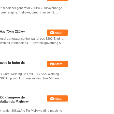
enset diesel generator 200kw 250kva change
veer engine, 4-stroke, direct injection 3. ...
35kw 75kw 220kw
Contact
sel generator control panel pcc 3201 Engine
th air intercooler 4. Electronic governing 5.
vec la boîte de
Contact
x Core Welding Box MIG TIG Stick welding
300Amp with flux core welding box 500amp
450 d'ampère de
Contact
uttahida Majlis-e-
enerator 20kva Arc Tig MMA welding machine