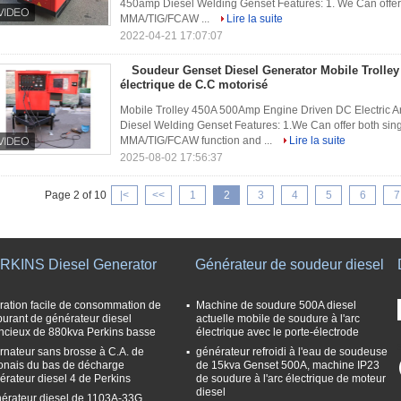
450amp Diesel Welding Genset Features: 1. We Can offer 
MMA/TIG/FCAW ...
Lire la suite
2022-04-21 17:07:07
Soudeur Genset Diesel Generator Mobile Trolle
électrique de C.C motorisé
Mobile Trolley 450A 500Amp Engine Driven DC Electric 
Diesel Welding Genset Features: 1.We Can offer both sing
MMA/TIG/FCAW function and ...
Lire la suite
2025-08-02 17:56:37
Page 2 of 10
|<
<<
1
2
3
4
5
6
7
RKINS Diesel Generator
Générateur de soudeur diesel
ration facile de consommation de
Machine de soudure 500A diesel
burant de générateur diesel
actuelle mobile de soudure à l'arc
encieux de 880kva Perkins basse
électrique avec le porte-électrode
ernateur sans brosse à C.A. de
générateur refroidi à l'eau de soudeuse
onais du bas de décharge
de 15kva Genset 500A, machine IP23
érateur diesel 4 de Perkins
de soudure à l'arc électrique de moteur
diesel
érateur diesel de 1103A-33G