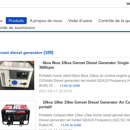
Ve
çu
Produits
A propos de nous
Visite d'usine
Contrôle de la qu
nde de soumission
(100)
nset diesel generator
6kva 8kva 10kva Genset Diesel Generator Single P
3000rpm
Portable home silent 6kva 8kva 10kva air cooled engine 
220Volts Diesel generator set model GDA10 Frequency (H
(KVA) 10 ...
Lire la suite
2021-09-17 18:10:00
10kva 10kw 15kw Genset Diesel Generator Air C
portatif
Portable compact 8kw 10kw 15kw home small genset diesel
Diesel generator set model GDA10 Frequency (HZ) 50 / 6
Rated AC ...
Lire la suite