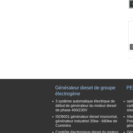
Générateur diesel de groupe
PE
électrogène
3 système automatique électrique de
opé
début de générateur du moteur diesel
car
de phase 400/230V
sil
ISO9001 générateur diesel insonorisé,
Alt
générateur industriel 35kw - 680kw de
Pol
Cummins
gén
Contrôle électronique diesel du moteur
Gén