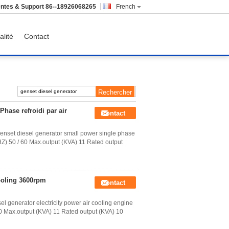
ntes & Support
86--18926068265
French
alité
Contact
hase refroidi par air
Contact
genset diesel generator small power single phase
Z) 50 / 60 Max.output (KVA) 11 Rated output
ooling 3600rpm
Contact
 generator electricity power air cooling engine
0 Max.output (KVA) 11 Rated output (KVA) 10