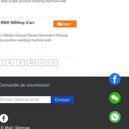
both single position welding machine with
y 450A 500Amp d'arc
Contact
Arc Welder Genset Diesel Generator 450amp
le position welding machine with
8
9
10
>>
>|
Demande de soumission
Envoyez
sgs
E-Mail
Sitemap
|