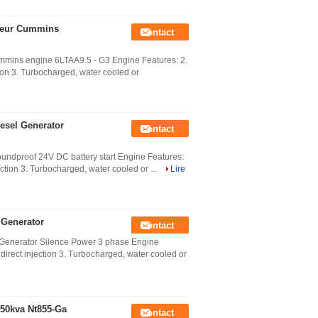
oteur Cummins
Contact
mmins engine 6LTAA9.5 - G3 Engine Features: 2.
ction 3. Turbocharged, water cooled or
esel Generator
Contact
undproof 24V DC battery start Engine Features:
jection 3. Turbocharged, water cooled or ...
Lire
 Generator
Contact
 Generator Silence Power 3 phase Engine
, direct injection 3. Turbocharged, water cooled or
50kva Nt855-Ga
Contact