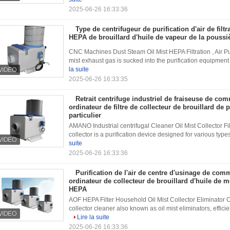
2025-06-26 16:33:36
Type de centrifugeur de purification d'air de filtr
HEPA de brouillard d'huile de vapeur de la poussi
CNC Machines Dust Steam Oil Mist HEPA Filtration , Air Puri
mist exhaust gas is sucked into the purification equipment un
la suite
2025-06-26 16:33:35
Retrait centrifuge industriel de fraiseuse de c
ordinateur de filtre de collecteur de brouillard de p
particulier
AMANO Industrial centrifugal Cleaner Oil Mist Collector Fi
collector is a purification device designed for various type
suite
2025-06-26 16:33:36
Purification de l'air de centre d'usinage de c
ordinateur de collecteur de brouillard d'huile de m
HEPA
AOF HEPA Filter Household Oil Mist Collector Eliminator 
collector cleaner also known as oil mist eliminators, efficie
Lire la suite
2025-06-26 16:33:36