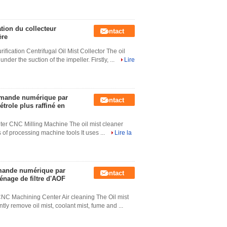
ation du collecteur
Contact
ère
fication Centrifugal Oil Mist Collector The oil
der the suction of the impeller. Firstly, ...
Lire
ommande numérique par
Contact
étrole plus raffiné en
lter CNC Milling Machine The oil mist cleaner
s of processing machine tools It uses ...
Lire la
ommande numérique par
Contact
énage de filtre d'AOF
CNC Machining Center Air cleaning The Oil mist
ntly remove oil mist, coolant mist, fume and ...