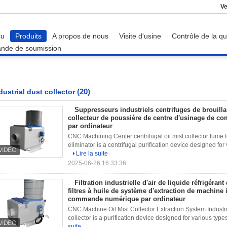
Ve
çu
Produits
A propos de nous
Visite d'usine
Contrôle de la qu
nde de soumission
(20)
dustrial dust collector
Suppresseurs industriels centrifuges de brouill
collecteur de poussière de centre d'usinage de 
par ordinateur
CNC Machining Center centrifugal oil mist collector fume 
eliminator is a centrifugal purification device designed for 
Lire la suite
2025-06-26 16:33:36
Filtration industrielle d'air de liquide réfrigéran
filtres à huile de système d'extraction de machine 
commande numérique par ordinateur
CNC Machine Oil Mist Collector Extraction System Industrial
collector is a purification device designed for various type
suite