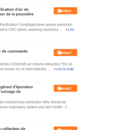
ication d'air de
Contact
peur de la poussière
r Purification Centrifugal fume smoke extraction
used in CNC lathes, washing machines, ...
Lire
 air de commande
Contact
 particles 1200m3/h air volume extraction The oil
lso known as oil mist extractor, ...
Lire la suite
igérant d'épurateur
Contact
d'usinage de
ifier coolant fume eliminator Why should be
 human respiratory system and skin health . 2...
e collecteur de