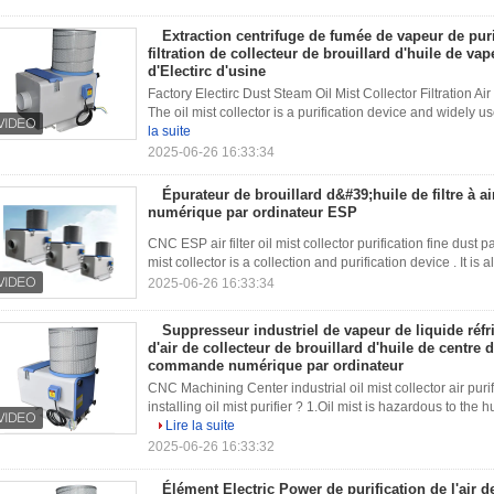
Extraction centrifuge de fumée de vapeur de purif
filtration de collecteur de brouillard d'huile de va
d'Electirc d'usine
Factory Electirc Dust Steam Oil Mist Collector Filtration Ai
The oil mist collector is a purification device and widely 
la suite
2025-06-26 16:33:34
Épurateur de brouillard d&#39;huile de filtre à
numérique par ordinateur ESP
CNC ESP air filter oil mist collector purification fine dust
mist collector is a collection and purification device . It is a
2025-06-26 16:33:34
Suppresseur industriel de vapeur de liquide réfr
d'air de collecteur de brouillard d'huile de centre 
commande numérique par ordinateur
CNC Machining Center industrial oil mist collector air pur
installing oil mist purifier ? 1.Oil mist is hazardous to the
Lire la suite
2025-06-26 16:33:32
Élément Electric Power de purification de l'air d