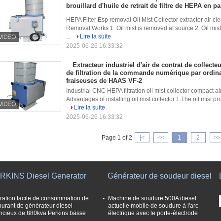
brouillard d'huile de retrait de filtre de HEPA en pa
HEPA Filter Esp removal Oil Mist Collector extractor air c
Removal Works 1. Oil mist is removed at source 2. Oil mist
...
Lire la suite
2025-06-26 16:33:32
Extracteur industriel d'air de contrat de collecte
de filtration de la commande numérique par ordin
fraiseuses de HAAS VF-2
Industrial CNC HEPA filtration oil mist collector compact 
Advantages of installing oil mist collector 1.The oil mist 
Lire la suite
2025-06-26 16:33:32
Page 1 of 2
|<
<<
1
2
>>
RKINS Diesel Generator
Générateur de soudeur diesel
ration facile de consommation de
Machine de soudure 500A diesel
burant de générateur diesel
actuelle mobile de soudure à l'arc
encieux de 880kva Perkins basse
électrique avec le porte-électrode