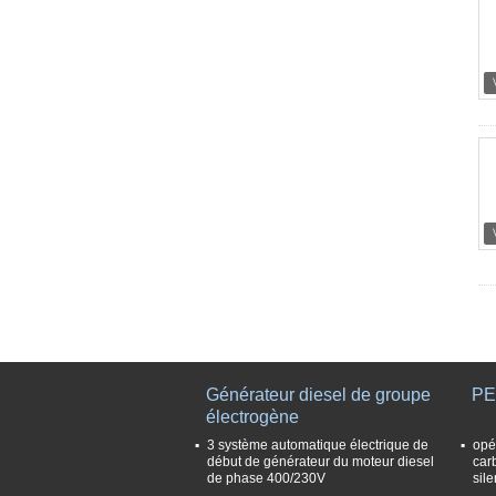
Générateur diesel de groupe
PE
électrogène
3 système automatique électrique de
opé
début de générateur du moteur diesel
car
de phase 400/230V
sil