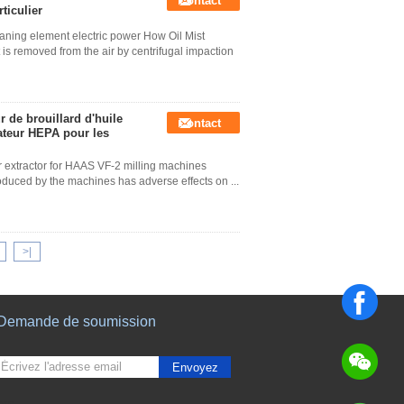
Contact
rticulier
leaning element electric power How Oil Mist
 is removed from the air by centrifugal impaction
ur de brouillard d'huile
Contact
ateur HEPA pour les
air extractor for HAAS VF-2 milling machines
produced by the machines has adverse effects on ...
>|
Demande de soumission
Envoyez