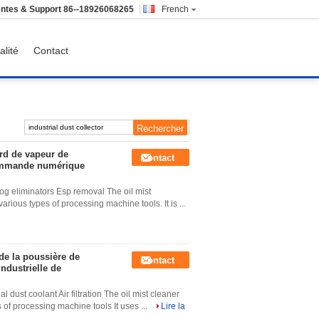
ntes & Support
86--18926068265
French
alité
Contact
ard de vapeur de
Contact
commande numérique
fog eliminators Esp removal The oil mist
various types of processing machine tools. It is ...
t de la poussière de
Contact
industrielle de
 dust coolant Air filtration The oil mist cleaner
s of processing machine tools It uses ...
Lire la