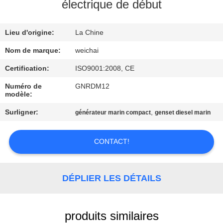
électrique de début
CONTRÔLE
Lieu d'origine:
La Chine
DE
QUALITÉ
Nom de marque:
weichai
Certification:
ISO9001:2008, CE
CONTACTEZ-
Numéro de
GNRDM12
modèle:
NOUS
Surligner:
,
générateur marin compact
genset diesel marin
DEMANDEZ
CONTACT!
UNE
CITATION
DÉPLIER LES DÉTAILS
PLAN
DU
produits similaires