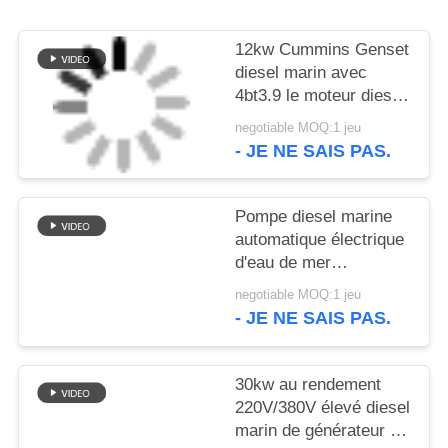
SITE
12kw Cummins Genset
PRIVACY
diesel marin avec
4bt3.9 le moteur diesel
POLICY
ISO9001 conforme
negotiable MOQ:1 jeu
- JE NE SAIS PAS.
Pompe diesel marine
automatique électrique
d'eau de mer
monophasé 120V de
negotiable MOQ:1 jeu
clôture de générateur
- JE NE SAIS PAS.
du début 7kw
30kw au rendement
220V/380V élevé diesel
marin de générateur de