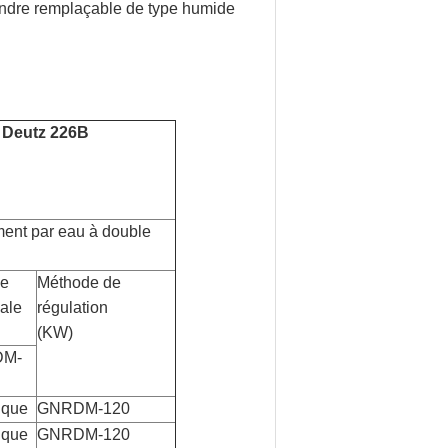
ylindre remplaçable de type humide
i Deutz 226B
ment par eau à double
se
Méthode de
ale
régulation
(KW)
M-
ique
GNRDM-120
ique
GNRDM-120