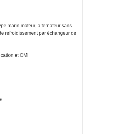
type marin
moteur
, alternateur sans
e refroidissement par échangeur de
ication et OMI.
e