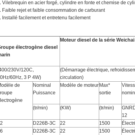
. Vilebrequin en acier forgé, cylindre en fonte et chemise de c
.
Faible rejet et faible consommation de carburant
. Installé facilement et entretenu facilement
Moteur diesel de la série Weicha
roupe électrogène diesel
arin
400/230V/120C,
(Démarrage électrique, refroidisse
0Hz/60Hz, 3 P 4W)
circulation)
odèle de
Nominal
Modèle de moteur
Max*
Vites
roupe
Puissance
sortie
nomin
lectrogène
(tr/min)
(KW)
(tr/min)
GNRD
12
2
D226B-3C
22
1500
Électr
6
D226B-3C
22
1500
Électr