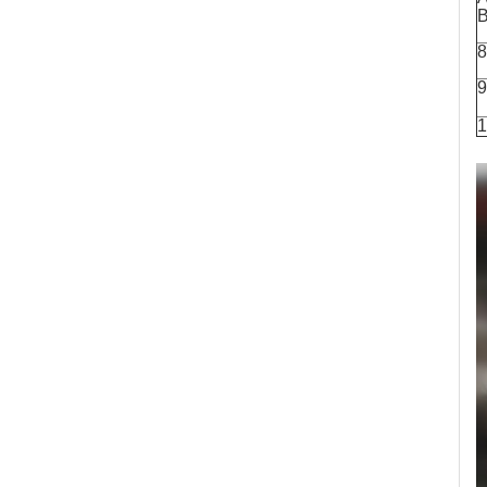
B
8
9
1