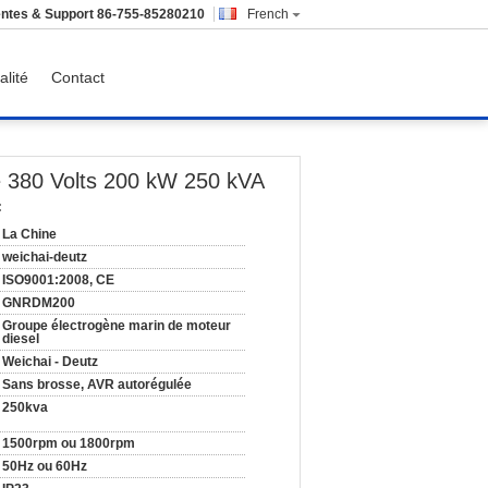
ntes & Support
86-755-85280210
French
alité
Contact
 380 Volts 200 kW 250 kVA
:
La Chine
weichai-deutz
ISO9001:2008, CE
GNRDM200
Groupe électrogène marin de moteur
diesel
Weichai - Deutz
Sans brosse, AVR autorégulée
250kva
1500rpm ou 1800rpm
50Hz ou 60Hz