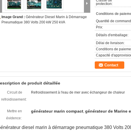
Classe de
protection:
Conditions de paieme
Image Grand :
Générateur Diesel Marin à Démarrage
Quantité de command
Pneumatique 380 Volts 200 kW 250 kVA
Prix:
Détails d'emballage:
Délai de livraison:
Conditions de paieme
Capacité d'approvisi
Contact
escription de produit détaillée
Circuit de
Refroidissement à l'eau de mer avec échangeur de chaleur
refroidissement:
générateur marin compact
générateur de Marine 
Mettre en
,
évidence:
énérateur diesel marin à démarrage pneumatique 380 Volts 200