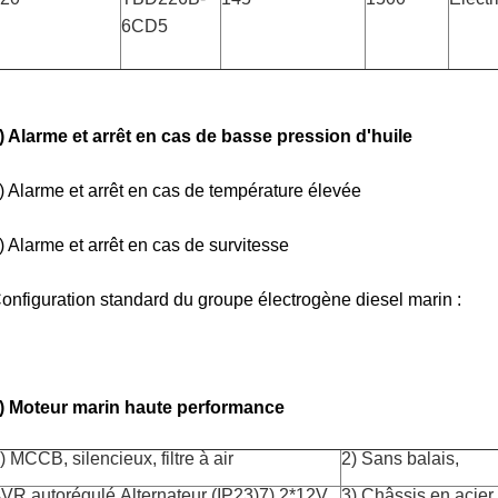
6CD5
) Alarme et arrêt en cas de basse pression d'huile
) Alarme et arrêt en cas de température élevée
) Alarme et arrêt en cas de survitesse
onfiguration standard du groupe électrogène diesel marin :
) Moteur marin haute performance
) MCCB, silencieux, filtre à air
2) Sans balais,
VR autorégulé
Alternateur (IP23)
7) 2*12V
3) Châssis en acier