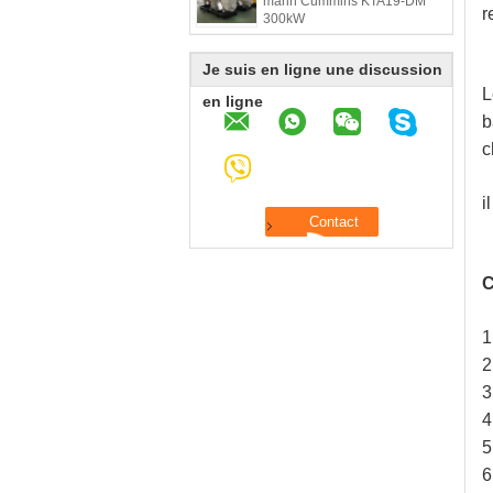
marin Cummins KTA19-DM
r
300kW
Je suis en ligne une discussion
L
en ligne
b
c
i
C
1
2
3
4
5
6