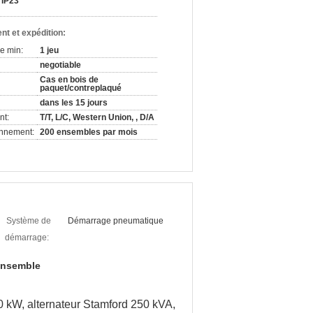
IP23
nt et expédition:
e min:
1 jeu
negotiable
Cas en bois de
paquet/contreplaqué
dans les 15 jours
nt:
T/T, L/C, Western Union, , D/A
onnement:
200 ensembles par mois
Système de
Démarrage pneumatique
démarrage:
ensemble
 kW, alternateur Stamford 250 kVA,