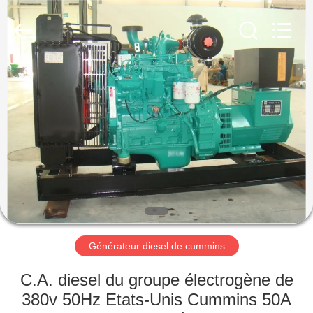
2026
Shenzhen
Genor
Power
Equipment
Co.,
Ltd..
All
MAISON
Rights
Reserved.
PRODUITS
AU
SUJET
DE
NOUS
Générateur diesel de cummins
VISITE
C.A. diesel du groupe électrogène de
D'USINE
380v 50Hz Etats-Unis Cummins 50A