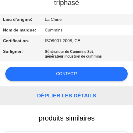
triphasé
CONTRÔLE
Lieu d'origine:
La Chine
DE
QUALITÉ
Nom de marque:
Cummins
Certification:
ISO9001:2008, CE
CONTACTEZ-
Surligner:
,
Générateur de Cummins Set
générateur industriel de cummins
NOUS
CONTACT!
DEMANDEZ
UNE
DÉPLIER LES DÉTAILS
CITATION
PLAN
produits similaires
DU