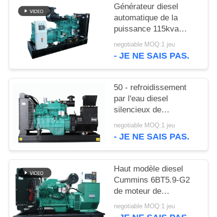
SITE
Générateur diesel
automatique de la
puissance 115kva
PRIVACY
135kva Cummins avec
negotiable MOQ:1 jeu
POLICY
12 heures de réservoir
- JE NE SAIS PAS.
de stockage de pétrole
50 - refroidissement
par l'eau diesel
silencieux de
générateur de 1250kva
negotiable MOQ:1 jeu
Cummins avec
- JE NE SAIS PAS.
l'alternateur de
Stamford
Haut modèle diesel
Cummins 6BT5.9-G2
de moteur de
générateur de la
negotiable MOQ:1 jeu
performance 50kw