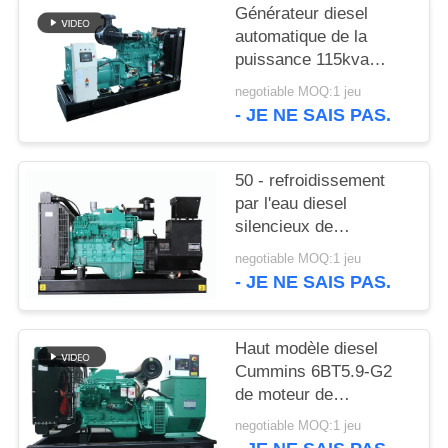
SITE
Générateur diesel
automatique de la
puissance 115kva
PRIVACY
135kva Cummins avec
negotiable MOQ:1 jeu
POLICY
12 heures de réservoir
- JE NE SAIS PAS.
de stockage de pétrole
50 - refroidissement
par l'eau diesel
silencieux de
générateur de 1250kva
negotiable MOQ:1 jeu
Cummins avec
- JE NE SAIS PAS.
l'alternateur de
Stamford
Haut modèle diesel
Cummins 6BT5.9-G2
de moteur de
générateur de la
negotiable MOQ:1 jeu
performance 50kw