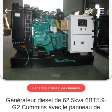
2026
Shenzhen
Genor
Power
Equipment
Co.,
Ltd..
All
MAISON
Rights
Reserved.
PRODUITS
AU
SUJET
DE
NOUS
Générateur diesel de cummins
VISITE
Générateur diesel de 62.5kva 6BT5.9-
D'USINE
G2 Cummins avec le panneau de