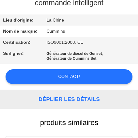
commande intelligent
CONTRÔLE
Lieu d'origine:
La Chine
DE
QUALITÉ
Nom de marque:
Cummins
Certification:
ISO9001:2008, CE
CONTACTEZ-
Surligner:
,
Générateur de diesel de Genset
Générateur de Cummins Set
NOUS
CONTACT!
DEMANDEZ
UNE
DÉPLIER LES DÉTAILS
CITATION
PLAN
produits similaires
DU