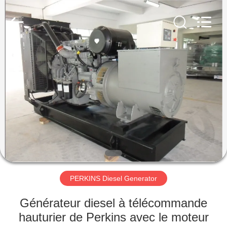
2026
Shenzhen
Genor
Power
Equipment
Co.,
Ltd..
All
MAISON
Rights
Reserved.
PRODUITS
AU
SUJET
DE
NOUS
PERKINS Diesel Generator
VISITE
Générateur diesel à télécommande
D'USINE
hauturier de Perkins avec le moteur