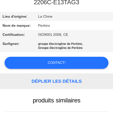
2206C-E13TAG3
CONTRÔLE
Lieu d'origine:
La Chine
DE
QUALITÉ
Nom de marque:
Perkins
Certification:
ISO9001:2008, CE
CONTACTEZ-
Surligner:
,
groupe électrogène de Perkins
Groupe électrogène de Perkins
NOUS
CONTACT!
DEMANDEZ
UNE
DÉPLIER LES DÉTAILS
CITATION
PLAN
produits similaires
DU