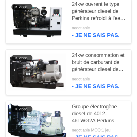
SITE
24kw ouvrent le type
générateur diesel de
Perkins refroidi à l'eau
PRIVACY
avec le chapeau de
negotiable
POLICY
liquide réfrigérant
- JE NE SAIS PAS.
24kw consommation et
bruit de carburant de
générateur diesel de
800kw Perkins à la bas
negotiable
- JE NE SAIS PAS.
Groupe électrogène
diesel de 4012-
46TWG2A Perkins
1000kw avec
negotiable MOQ:1 jeu
l'alternateur de