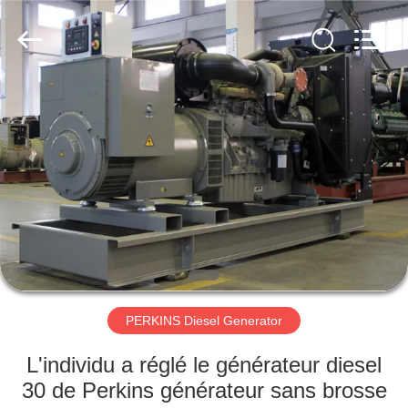
2026
Shenzhen
Genor
Power
Equipment
Co.,
Ltd..
All
MAISON
Rights
Reserved.
PRODUITS
AU
SUJET
DE
NOUS
PERKINS Diesel Generator
VISITE
L'individu a réglé le générateur diesel
D'USINE
30 de Perkins générateur sans brosse