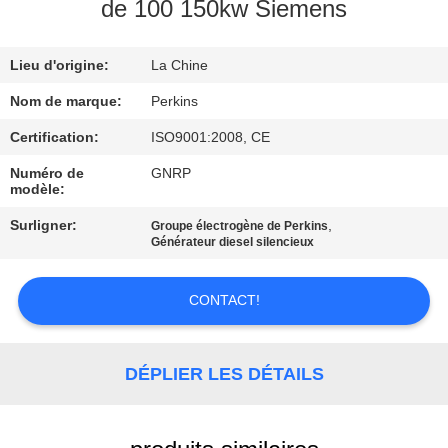
de 100 150kw Siemens
CONTRÔLE
Lieu d'origine:
La Chine
DE
QUALITÉ
Nom de marque:
Perkins
Certification:
ISO9001:2008, CE
CONTACTEZ-
Numéro de
GNRP
modèle:
NOUS
Surligner:
,
Groupe électrogène de Perkins
Générateur diesel silencieux
DEMANDEZ
UNE
CONTACT!
CITATION
DÉPLIER LES DÉTAILS
PLAN
DU