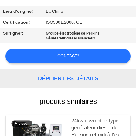
CONTRÔLE
Lieu d'origine:
La Chine
DE
Certification:
ISO9001:2008, CE
QUALITÉ
Surligner:
,
Groupe électrogène de Perkins
Générateur diesel silencieux
CONTACTEZ-
CONTACT!
NOUS
DÉPLIER LES DÉTAILS
DEMANDEZ
UNE
CITATION
produits similaires
PLAN
24kw ouvrent le type
générateur diesel de
DU
Perkins refroidi à l'eau