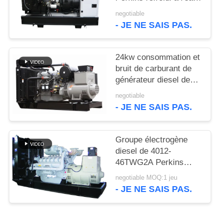
SITE
avec le chapeau de
negotiable
liquide réfrigérant
- JE NE SAIS PAS.
PRIVACY
POLICY
24kw consommation et
bruit de carburant de
générateur diesel de
800kw Perkins à la bas
negotiable
- JE NE SAIS PAS.
Groupe électrogène
diesel de 4012-
46TWG2A Perkins
1000kw avec
negotiable MOQ:1 jeu
l'alternateur de
- JE NE SAIS PAS.
Stamford