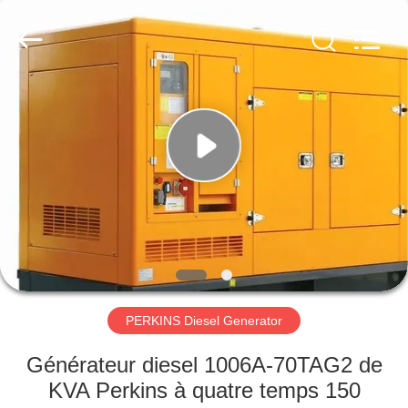
2026
Shenzhen
Genor
Power
Equipment
Co.,
Ltd..
All
MAISON
Rights
Reserved.
PRODUITS
AU
SUJET
DE
NOUS
PERKINS Diesel Generator
VISITE
Générateur diesel 1006A-70TAG2 de
D'USINE
KVA Perkins à quatre temps 150