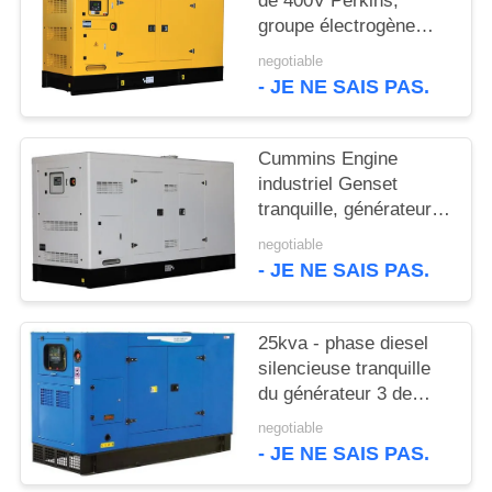
de 400V Perkins,
SITE
groupe électrogène
électrique diesel
negotiable
PRIVACY
- JE NE SAIS PAS.
POLICY
Cummins Engine
industriel Genset
tranquille, générateur
silencieux diesel
negotiable
- JE NE SAIS PAS.
25kva - phase diesel
silencieuse tranquille
du générateur 3 de
800kva Cummins
negotiable
- JE NE SAIS PAS.