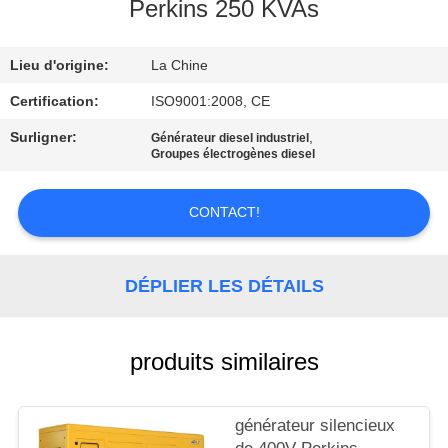
Perkins 250 KVAs
CONTRÔLE
Lieu d'origine:
La Chine
DE
QUALITÉ
Certification:
ISO9001:2008, CE
Surligner:
,
Générateur diesel industriel
Groupes électrogènes diesel
CONTACTEZ-
NOUS
CONTACT!
DEMANDEZ
DÉPLIER LES DÉTAILS
UNE
CITATION
produits similaires
PLAN
DU
générateur silencieux