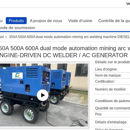
Ve
çu
Produits
A propos de nous
Visite d'usine
Contrôle de la qu
nde de soumission
sel
350A 500A 600A dual mode automation mining arc welding machine DIE
50A 500A 600A dual mode automation mining arc 
NGINE-DRIVEN DC WELDER / AC GENERATOR
Détails sur le produit
Lieu d'origine:
Nom de marque:
Certification:
Numéro de modèle:
Conditions de paieme
Quantité de command
Prix:
Détails d'emballage: