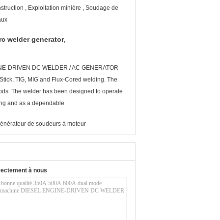
struction , Exploitation minière , Soudage de
aux
rc welder generator
,
ENGINE-DRIVEN DC WELDER / AC GENERATOR
Stick, TIG, MIG and Flux-Cored welding. The
hods. The welder has been designed to operate
elding and as a dependable
énérateur de soudeurs à moteur
rectement à nous