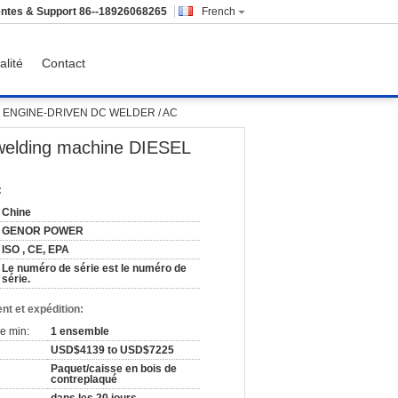
ntes & Support
86--18926068265
French
alité
Contact
SEL ENGINE-DRIVEN DC WELDER / AC
welding machine DIESEL
:
Chine
GENOR POWER
ISO , CE, EPA
Le numéro de série est le numéro de
série.
nt et expédition:
e min:
1 ensemble
USD$4139 to USD$7225
Paquet/caisse en bois de
contreplaqué