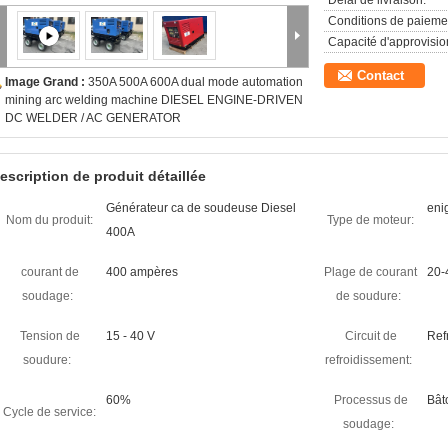
Délai de livraison:
Conditions de paieme
Capacité d'approvisi
Contact
Image Grand :
350A 500A 600A dual mode automation
mining arc welding machine DIESEL ENGINE-DRIVEN
DC WELDER / AC GENERATOR
escription de produit détaillée
Générateur ca de soudeuse Diesel
enig
Nom du produit:
Type de moteur:
400A
courant de
400 ampères
Plage de courant
20-
soudage:
de soudure:
Tension de
15 - 40 V
Circuit de
Refr
soudure:
refroidissement:
60%
Processus de
Bât
Cycle de service:
soudage: