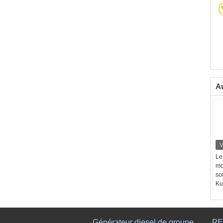
Au
Le
mo
so
Ku
ro
so
él
Générateur diesel de groupe
PE