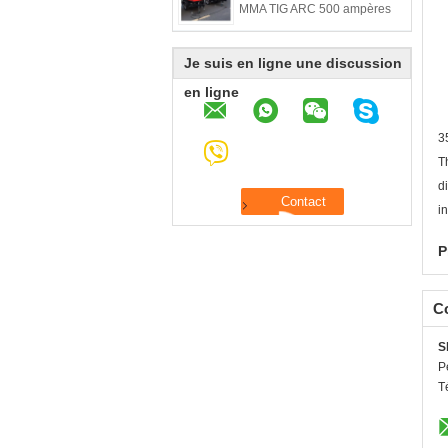
MMA TIG ARC 500 ampères
Je suis en ligne une discussion
en ligne
3
T
d
i
P
C
S
P
T