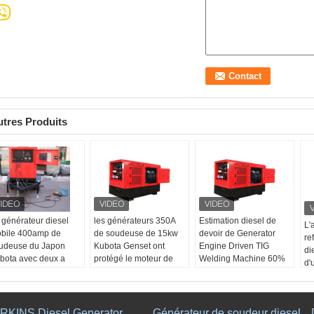
tres Produits
 générateur diesel
les générateurs 350A
Estimation diesel de
L'
bile 400amp de
de soudeuse de 15kw
devoir de Generator
re
udeuse du Japon
Kubota Genset ont
Engine Driven TIG
di
bota avec deux a
protégé le moteur de
Welding Machine 60%
d'
ulé la source de
cylindre de la soudure
de soudeuse de l'arc
gé
udure à l'arc
à l'arc électrique en
500A de C.C de MIG
so
ectrique de remorque
métal SMA 3
Nom de produit:
60
Nom du produit:
Générateur wedling de
RKINS Diesel Generator
Générateur de soudeur diesel
No