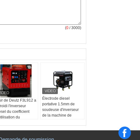
(
0
/ 3000)
Électrode diesel
air de Deutz F3L912 a
portative 1.5mm de
froidi l'inverseur
soudeuse d'inverseur
esel du coefficient
de la machine de
utilisation du
soudure de 5kva 250A
nérateur 500amp de
3kw à 5mm 30V
udeuse de moteur
Nom du produit:
unité
% IGBT
diesel de soudure du
Demande de soumission
m du produit: