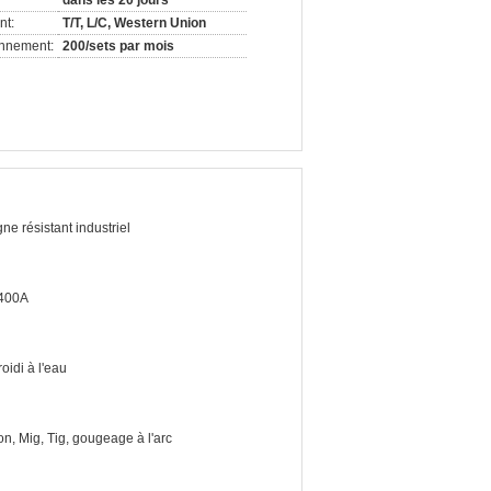
dans les 20 jours
nt:
T/T, L/C, Western Union
onnement:
200/sets par mois
ne résistant industriel
400A
oidi à l'eau
on, Mig, Tig, gougeage à l'arc