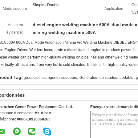
Simple / Double
Con
Mode soudure:
Application:
tuy
diesel engine welding machine 600A
dual mode a
Mettre en
,
mining welding machine 500A
évidence:
50A 500A 600A Dual Mode Automation Mining Arc Welding Machine DIESEL 
he Engine Driven Welders incorporate a diesel fueled engine to produce power for 
iesel welder can perform high-quality welding on pipelines and other welding met
n virtually all locations, from very hot to cold climates. It is ideal for high-quality w
,
,
roduit Tag:
groupes électrogènes soudeurs
Générateur de soudeur portable
g
oordonnées
henzhen Genor Power Equipment Co., Ltd.
Envoyez votre demande di
ersonne à contacter:
Mr. Albert
éléphone:
0086-18926068265